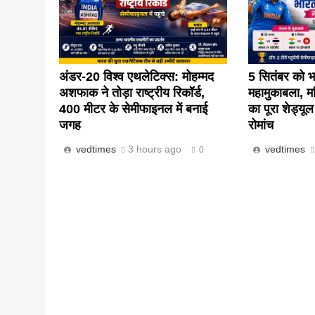
अंडर-20 विश्व एथलेटिक्स: मोहम्मद
5 सितंबर को भ
अशफाक ने तोड़ा राष्ट्रीय रिकॉर्ड,
महामुकाबला, 
400 मीटर के सेमीफाइनल में बनाई
का पूरा शेड्यूल 
जगह
रोमांच
vedtimes
3 hours ago
vedtimes
0