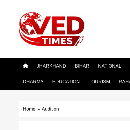
Skip
to
content
Vedtimes
JHARKHAND
BIHAR
NATIONAL
DHARMA
EDUCATION
TOURISM
RAH
Home
Audition