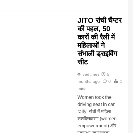
JITO रांची चैप्टर
की पहल, 50
कारों की रैली में
महिलाओं ने
संभाली ड्राइविंग
सीट
vedtimes
5
months ago
0
1
mins
Women took the
driving seat in car
rally: रांची में महिला
सशक्तिकरण (women
empowerment) और
स्वास्थ्य जागरूकता