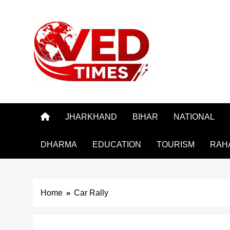
Skip
to
content
Vedtimes
JHARKHAND
BIHAR
NATIONAL
DHARMA
EDUCATION
TOURISM
RAH
Home
Car Rally