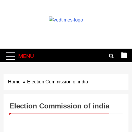
Skip
to
content
Vedtimes
MENU
Home
Election Commission of india
Election Commission of india
BREAKING
JHARKHAND
LIFESTYLE
र