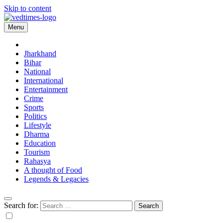
Skip to content
Menu
Vedtimes
Jharkhand
Bihar
National
International
Entertainment
Crime
Sports
Politics
Lifestyle
Dharma
Education
Tourism
Rahasya
A thought of Food
Legends & Legacies
Search for: