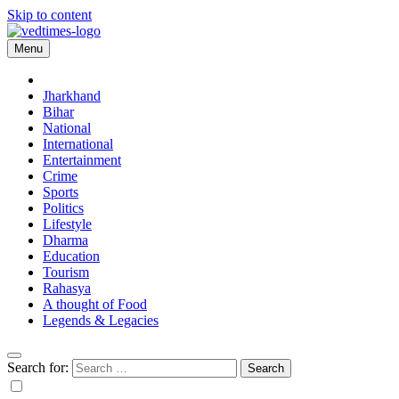
Skip to content
Menu
Vedtimes
Jharkhand
Bihar
National
International
Entertainment
Crime
Sports
Politics
Lifestyle
Dharma
Education
Tourism
Rahasya
A thought of Food
Legends & Legacies
Search for: