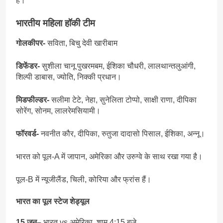
हैं।
भारतीय महिला हॉकी टीम
गोलकीपर-
सविता, बिचु देवी खारीबाम
डिफेंडर-
सुशीला चानू पुखरमबम, ईशिका चौधरी, लालथान्तलुआंगी,
शिल्पी डाबास, ज्योति, निक्की प्रधान।
मिडफील्डर-
सलीमा टेटे, नेहा, सुनेलिता टोप्पो, साक्षी राणा, दीपिका
सोरेंग, सोनम, लालरेमसियामी।
फॉरवर्ड-
नवनीत कौर, दीपिका, रुतुजा दादासो पिसाल, ईशिका, अन्नू।
भारत को पूल-A में जापान, अमेरिका और उरुग्वे के साथ रखा गया है।
पूल-B में न्यूजीलैंड, चिली, कोरिया और फ्रांस हैं।
भारत का पूल स्टेज शेड्यूल
15 जून–
भारत vs अमेरिका, शाम 4:15 बजे